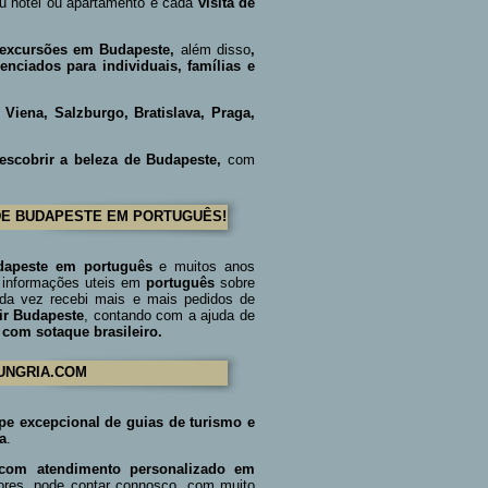
 hotel ou apartamento e cada
visita de
s, excursões em Budapeste,
além disso
,
renciados para individuais, famílias e
é Viena, Salzburgo, Bratislava, Praga,
escobrir a beleza de Budapeste,
com
 DE BUDAPESTE EM PORTUGUÊS!
udapeste em português
e m
uitos anos
r informações uteis em
português
sobre
a vez recebi mais e mais pedidos de
ir Budapeste
, contando com a ajuda de
 com sotaque brasileiro.
UNGRIA.COM
pe excepcional de guias de turismo e
a
.
, com
atendimento personalizado em
ores, pode contar connosco, com muito