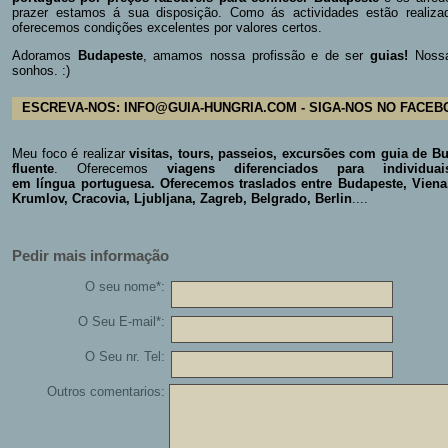
prazer estamos á sua disposição.
Como ás actividades estão realiza
oferecemos condições excelentes por valores certos.
Adoramos
Budapeste
, amamos nossa profissão e de ser
guias!
Nossa
sonhos. :)
ESCREVA-NOS: INFO@GUIA-HUNGRIA.COM - SIGA-NOS NO FACEB
Meu foco é realizar
visitas, tours, passeios, excursões com guia de Bu
fluente
. Oferecemos
viagens diferenciados para individu
em língua portuguesa.
Oferecemos traslados entre Budapeste, Viena
Krumlov, Cracovia, Ljubljana, Zagreb, Belgrado, Berlin
....
Pedir mais informação
O seu nome*:
O Seu E-mail*:
O Seu nr. Tel:
Outros comentarios: