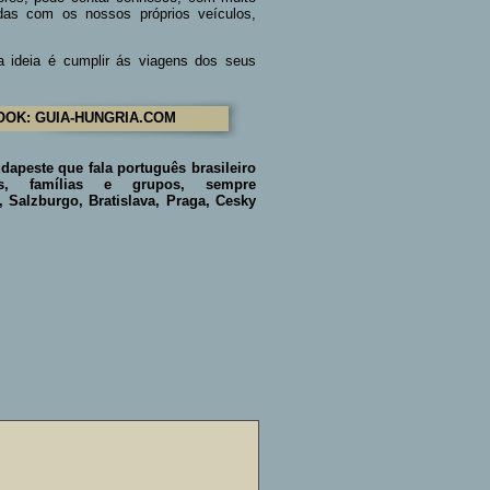
das com os nossos próprios veículos,
 ideia é cumplir ás viagens dos seus
OOK: GUIA-HUNGRIA.COM
dapeste que fala português brasileiro
ais, famílias e grupos, sempre
, S
alzburgo, Bratislava, Praga, Cesky