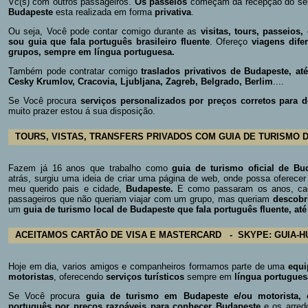
Vc(s) com outros passageiros.
O
s passeios
começam da recepção do seu
Budapeste
esta realizada em forma
privativa
.
Ou seja, Você pode contar comigo durante as
visitas, tours, passeio
sou guia que fala português brasileiro fluente
. Ofereço
viagens dife
grupos, sempre em língua portuguesa.
Também pode contratar comigo
traslados privativos de Budapeste
, at
Cesky Krumlov, Cracovia, Ljubljana, Zagreb, Belgrado, Berlim
....
Se Você procura
serviços personalizados por preços corretos para d
muito prazer estou á sua disposição.
TOURS, VISTAS, TRANSFERS PRIVADOS COM GUIA DE TURISMO
Fazem já 16 anos que trabalho como
guia de turismo oficial de B
atrás, surgiu uma ideia de criar uma página de web, onde possa oferece
meu querido pais e cidade,
Budapeste.
E como passaram os anos, cad
passageiros que não queriam viajar com um grupo, mas queriam
descobr
um
guia de turismo local de Budapeste que fala português fluente, até
ACEITAMOS CARTÃO DE VISA E MASTERCARD - SKYPE: GUIA-H
Hoje em dia, varios amigos e companheiros formamos parte de uma
equi
motoristas
, oferecendo
serviços turísticos
sempre em
língua portugues
Se Você procura
guia de turismo em Budapeste e/ou motorista
português por preços razoáveis para conhecer Budapeste
e os arred